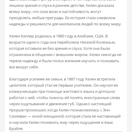
лишена зрения и слуха в раннем детстве, Хелен доказала
всему миру, что сила воли и настойчивость могут
преодолеть любые преграды. Ее история стала символом
надежды и решимости для миллионов людей по всему миру.
Хелен Келлер родилась в 1880 году в Алабаме, США. В
возрасте одного года она переболела тяжелой болезнью,
которая оставила ее без зрения и слуха. Хотя она была
ограничена в общении с внешним миром, Хелен никогда не
теряла надежду и была полна желания изучать и познавать
все вокруг себя.
Благодаря усилиям ее семьи, в 1887 году Хелен встретила
целителя, который стал ее первым учителем. Он научил ее
коммуникации при помощи жестового языка и дотошно
работал с ней, чтобы помочь ей понять иностранные слова
через ощупывание и движение губ. Однако настоящий
прорыв произошел, когда Хелен познакомилась с Энн
Салливан — юной женщиной, которая стала ее наставницей
и научила Хелен понимать мир через ощущения и язык
Брайля.