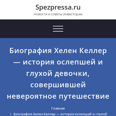
Перейти
Spezpressa.ru
к
содержимому
Новости и советы инвесторам
Toggle
navigation
Биография Хелен Келлер
— история ослепшей и
глухой девочки,
совершившей
невероятное путешествие
Главная
Биография Хелен Келлер — история ослепшей и глухой