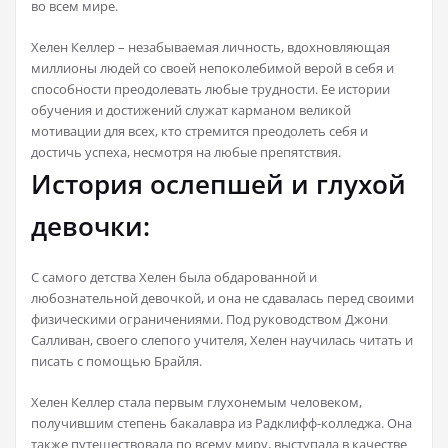
во всем мире.
Хелен Келлер – незабываемая личность, вдохновляющая
миллионы людей со своей непоколебимой верой в себя и
способности преодолевать любые трудности. Ее истории
обучения и достижений служат карманом великой
мотивации для всех, кто стремится преодолеть себя и
достичь успеха, несмотря на любые препятствия.
История ослепшей и глухой
девочки:
С самого детства Хелен была обдарованной и
любознательной девочкой, и она не сдавалась перед своими
физическими ограничениями. Под руководством Джони
Салливан, своего слепого учителя, Хелен научилась читать и
писать с помощью Брайля.
Хелен Келлер стала первым глухонемым человеком,
получившим степень бакалавра из Радклифф-колледжа. Она
также путешествовала по всему миру, выступала в качестве