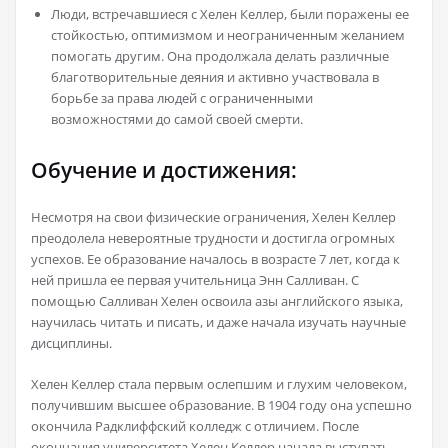
Люди, встречавшиеся с Хелен Келлер, были поражены ее
стойкостью, оптимизмом и неограниченным желанием
помогать другим. Она продолжала делать различные
благотворительные деяния и активно участвовала в
борьбе за права людей с ограниченными
возможностями до самой своей смерти.
Обучение и достижения:
Несмотря на свои физические ограничения, Хелен Келлер
преодолела невероятные трудности и достигла огромных
успехов. Ее образование началось в возрасте 7 лет, когда к
ней пришла ее первая учительница Энн Салливан. С
помощью Салливан Хелен освоила азы английского языка,
научилась читать и писать, и даже начала изучать научные
дисциплины.
Хелен Келлер стала первым ослепшим и глухим человеком,
получившим высшее образование. В 1904 году она успешно
окончила Радклиффский колледж с отличием. После
окончания университета Хелен Келлер начала выступать