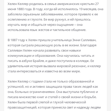
Хелен Келлер родилась в семье американских крестьян 27
июня 1880 года. В году, когда ей исполнилось 19 месяцев, она
заболела серьезным заболеванием, которое привело к ее
ослеплению и глухоте. Ее мир рухнул, и ей пришлось
изучать мир и общаться через ощущение – она
использовала язык жестов и тактильное общение.
В 1887 году к Хелен пришла учительница Энни Салливан,
которая сыграла решающую роль в ее жизни. Благодаря
Салливан Хелен начала развивать свои навыки
коммуникации и образования. Она научилась читать и
писать в азбуке Брайля, и даже поступила в колледж. Ее
удивительная история вызвала мировой резонанс, и келлер
стала интересоваться и известна во всем мире.
Хелен Келлер с годами стала не только образованной и
успешной, но и активно защищала права таких людей как
она, больных ограничениями. Она выступала публично и
писала множество книг и статей о своей жизни и борьбе.
Хелен была первой слепой и глухой человеческой
правозащитницей, которая принесла свет и надежду людям