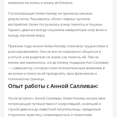
изменило ее жизнь и жизнь ее близких.
Госпитализация Хелен Келлер не принесла никаких
результатов. Лишившись обоих главных органов
восприятия, Хелен погрузилась в мир темноты и тишины.
Однако, девочка всегда сохраняла невероятную силу воли и
жажду изучения мира.
Прежние годы жизни Хелен Келлер отмечены трудностями и
разочарованиями. Она не могла нормально общаться и
учиться, и ее родители не знали, как помочь ей. Тем не
менее, все изменилось, когда Хелену подарили Анн Салливан
— гувернантку, которая стала положительным влиянием в
ее жизни и помогла ей преодолеть свои физические и
психические границы.
Опыт работы с Анной Салливан:
После встречи с Анной Салливан, Хелен Келлер начала свое
потрясающее путешествие от осиротевшей, ослепшей и
глухой девочки до известной писательницы, преданный
сторонник прав лиц с инвалидностью и талантлива