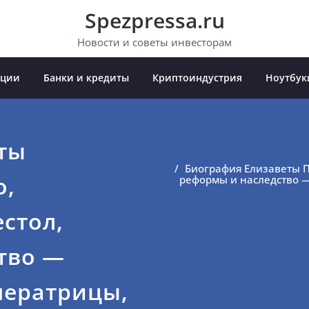
Spezpressa.ru
Новости и советы инвесторам
иции
Банки и кредиты
Криптоиндустрия
Ноутбук
ты
Биография Елизаветы П
о,
реформы и наследство 
стол,
тво —
ператрицы,