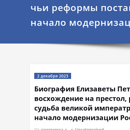
чьи реформы пост
начало модернизац
2 декабря 2023
Биография Елизаветы Пет
восхождение на престол,
судьба великой императ
начало модернизации Ро
От
spezpressa_r
в
Uncategorised