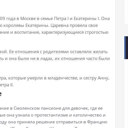
9 года в Москве в семье Петра I и Екатерины I. Она
ю королевы Екатерины. Царевна провела свое
вание и воспитание, характеризующиеся строгостью
ой. Ее отношения с родителями оставляли желать
ть и она были не в ладах, их отношения часто были
тра, которые умерли в младенчестве, и сестру Анну,
тра II.
е
ние в Смоленском пансионе для девочек, где ее
е она узнала о протестантизме и католичество и
 году она приняла решение отправиться в Францию