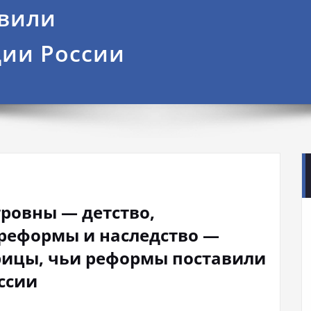
авили
ии России
ровны — детство,
 реформы и наследство —
рицы, чьи реформы поставили
ссии