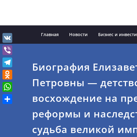
Перейти
к
содержимому
Главная
Новости
Бизнес и инвест
VK
Viber
Биография Елизаве
Telegram
Петровны — детств
Odnoklassniki
восхождение на пре
WhatsApp
Отправить
реформы и наследс
судьба великой им