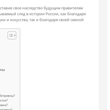
оставив свое наследство будущим правителям
ываемый след в истории России, как благодаря
и и искусства, так и благодаря своей смелой
вны
 Петровны?
стол?
овна?
етровна?