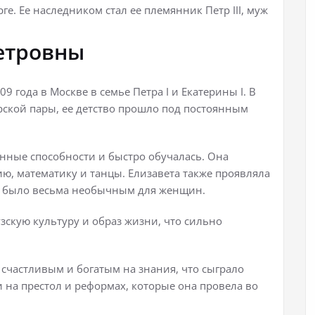
е. Ее наследником стал ее племянник Петр III, муж
етровны
9 года в Москве в семье Петра I и Екатерины I. В
арской пары, ее детство прошло под постоянным
енные способности и быстро обучалась. Она
ию, математику и танцы. Елизавета также проявляла
нт было весьма необычным для женщин.
зскую культуру и образ жизни, что сильно
 счастливым и богатым на знания, что сыграло
на престол и реформах, которые она провела во