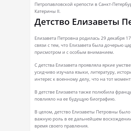
Петропавловской крепости в Санкт-Петербург
Катерины II.
Детство Елизаветы П
Елизавета Петровна родилась 29 декабря 170
связи с тем, что Елизавета была дочерью ц
присмотром и с особым вниманием.
С детства Елизавета проявляла яркие умств
усидчиво изучала языки, литературу, истор
интерес к военному делу, что на тот моме
В детстве Елизавета также полюбила францу
повлияло на ее будущую биографию.
В целом, детство Елизаветы Петровны было
важную роль в ее дальнейшем восхождении 
время своего правления.