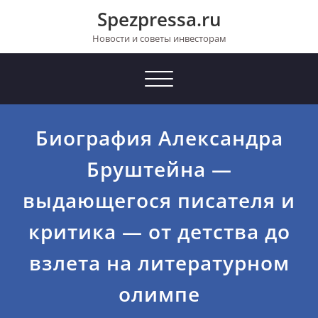
Перейти
Spezpressa.ru
к
содержимому
Новости и советы инвесторам
Toggle
navigation
Биография Александра
Бруштейна —
выдающегося писателя и
критика — от детства до
взлета на литературном
олимпе