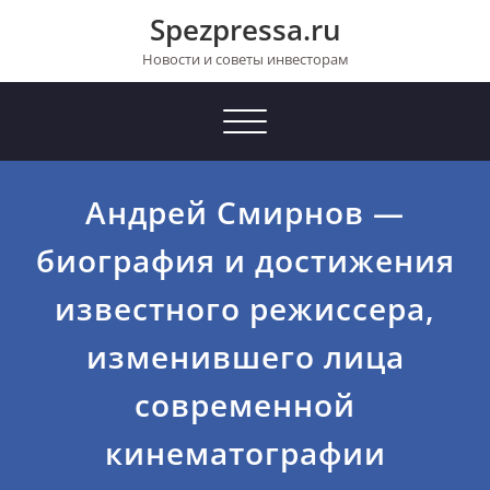
Перейти
Spezpressa.ru
к
содержимому
Новости и советы инвесторам
Toggle
navigation
Андрей Смирнов —
биография и достижения
известного режиссера,
изменившего лица
современной
кинематографии