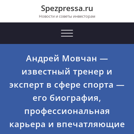
Перейти
Spezpressa.ru
к
содержимому
Новости и советы инвесторам
Toggle
navigation
Андрей Мовчан —
известный тренер и
эксперт в сфере спорта —
его биография,
профессиональная
карьера и впечатляющие