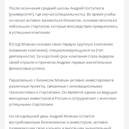
После окончания средней школы Андрей поступил в
[университет], где изучал [специальность]. Во время учебы
он начал активно заниматься бизнесом, основав несколько
небольших стартапов, которые впоследствии превратились
в успешные компании.
В [год] Мовчан основал свою первую крупную компанию
[название компании], специализирующуюся на [тип
деятельности]. За короткий срок компания стала лидером
своей отрасли и принесла Андрею первые значительные
финансовые успехи.
Параллельно с бизнесом Мовчан активно инвестировал в
различные проекты, связанные с инновационными
технологиями и стартапами. Он является одним из ведущих
венчурных инвесторов в России и сотрудничает с многими
успешными стартапами.
На сегодняшний день Андрей Мовчан остается
востребованным бизнесменом и инвестором, активно
развивающим свою карьеру и вносящим значительный