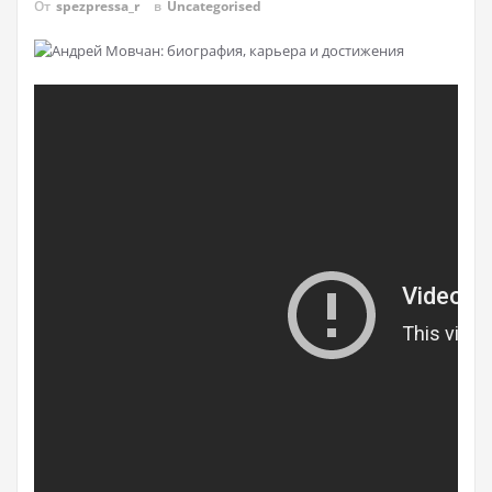
От
spezpressa_r
в
Uncategorised