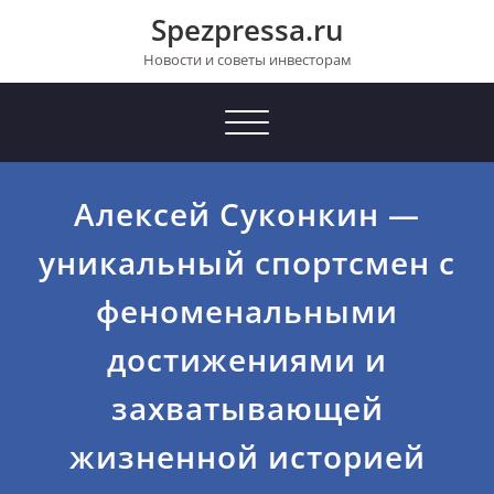
Перейти
Spezpressa.ru
к
содержимому
Новости и советы инвесторам
Toggle
navigation
Алексей Суконкин —
уникальный спортсмен с
феноменальными
достижениями и
захватывающей
жизненной историей