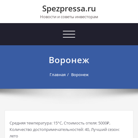
Перейти
Spezpressa.ru
к
содержимому
Новости и советы инвесторам
Toggle
navigation
Воронеж
Главная
Воронеж
Средняя температура: 15°C, Стоимость отеля: 5000₽,
Количество достопримечательностей: 40, Лучший сезон:
лето