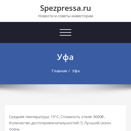
Перейти
Spezpressa.ru
к
содержимому
Новости и советы инвесторам
Toggle
navigation
Уфа
Главная
Уфа
Средняя температура: 15°C, Стоимость отеля: 9000₽,
Количество достопримечательностей: 5, Лучший сезон:
осень