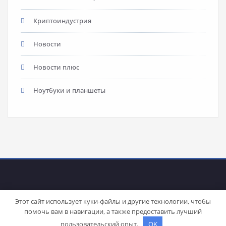
Криптоиндустрия
Новости
Новости плюс
Ноутбуки и планшеты
Этот сайт использует куки-файлы и другие технологии, чтобы
помочь вам в навигации, а также предоставить лучший
Proudly powered by
WordPress
| Theme:
Stacy
by SpiceThemes
пользовательский опыт.
OK