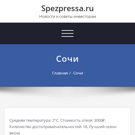
Перейти
Spezpressa.ru
к
содержимому
Новости и советы инвесторам
Toggle
navigation
Сочи
Главная
Сочи
Средняя температура: 2°C, Стоимость отеля: 3000₽,
Количество достопримечательностей: 18, Лучший сезон:
весна