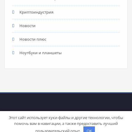
Криптоиндустрия
Новости
Новости плюс
Ноутбуки и планшеты
Этот сайт использует куки-файлы и другие технологии, чтобы
помочь вам в навигации, а также предоставить лучший
Proudly powered by
WordPress
| Theme:
Stacy
by SpiceThemes
пользовательский опыт.
OK