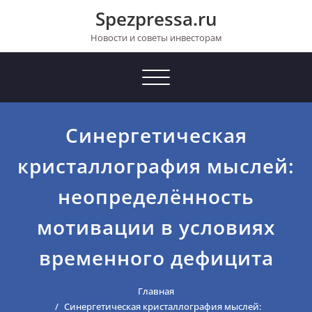
Перейти
Spezpressa.ru
к
содержимому
Новости и советы инвесторам
Toggle
navigation
Синергетическая
кристаллография мыслей:
неопределённость
мотивации в условиях
временного дефицита
Главная
Синергетическая кристаллография мыслей: