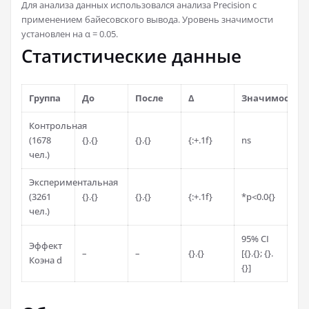
Для анализа данных использовался анализа Precision с
применением байесовского вывода. Уровень значимости
установлен на α = 0.05.
Статистические данные
Группа
До
После
Δ
Значимость
Контрольная
(1678
{}.{}
{}.{}
{:+.1f}
ns
чел.)
Экспериментальная
(3261
{}.{}
{}.{}
{:+.1f}
*p<0.0{}
чел.)
95% CI
Эффект
–
–
{}.{}
[{}.{}; {}.
Коэна d
{}]