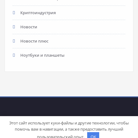
Криптоиндустрия
Новости
Новости плюс
Ноутбуки и планшеты
Этот сайт использует куки-файлы и другие технологии, чтобы
помочь вам в навигации, а также предоставить лучший
Proudly powered by
WordPress
| Theme:
Stacy
by SpiceThemes
пользовательский опыт.
OK