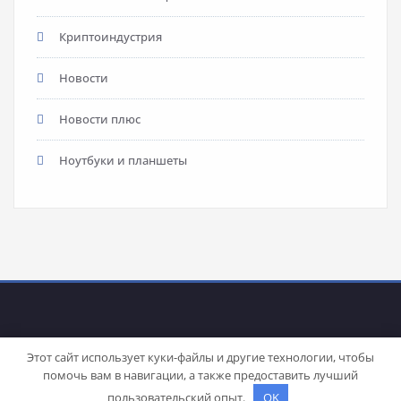
Криптоиндустрия
Новости
Новости плюс
Ноутбуки и планшеты
Этот сайт использует куки-файлы и другие технологии, чтобы
помочь вам в навигации, а также предоставить лучший
Proudly powered by
WordPress
| Theme:
Stacy
by SpiceThemes
пользовательский опыт.
OK