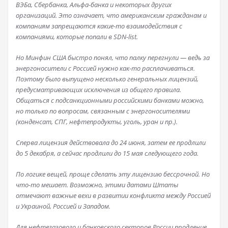
ВЭБа, Сбербанка, Альфа-банка и некоторых других
организаций. Это означает, что американским гражданам и
компаниям запрещаются какие-то взаимодействия с
компаниями, которые попали в SDN-list.
Но Минфин США быстро понял, что палку перегнули — ведь за
энергоносители с Россией нужно как-то расплачиваться.
Поэтому было выпущено несколько генеральных лицензий,
предусматривающих исключения из общего правила.
Общаться с подсанкционными российскими банками можно,
но только по вопросам, связанным с энергоносителями
(конденсат, СПГ, нефтепродукты, уголь, уран и пр.).
Сперва лицензия действовала до 24 июня, затем ее продлили
до 5 декабря, а сейчас продлили до 15 мая следующего года.
По логике вещей, проще сделать эту лицензию бессрочной. Но
что-то мешает. Возможно, этими датами Штаты
отмечают важные вехи в развитии конфликта между Россией
и Украиной, Россией и Западом.
Для нефтегазового и банковского секторов России продление