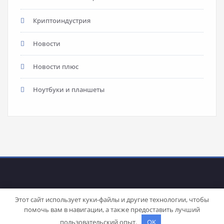
Криптоиндустрия
Новости
Новости плюс
Ноутбуки и планшеты
Этот сайт использует куки-файлы и другие технологии, чтобы
помочь вам в навигации, а также предоставить лучший
Proudly powered by
WordPress
| Theme:
Stacy
by SpiceThemes
пользовательский опыт.
OK