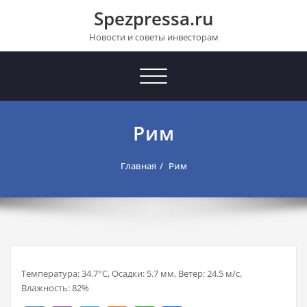
Перейти
Spezpressa.ru
к
содержимому
Новости и советы инвесторам
Toggle
navigation
Рим
Главная
Рим
Температура: 34.7°C, Осадки: 5.7 мм, Ветер: 24.5 м/с,
Влажность: 82%