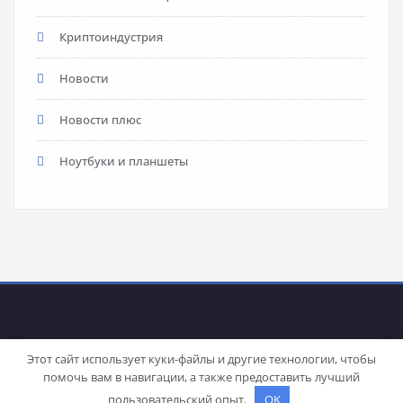
Криптоиндустрия
Новости
Новости плюс
Ноутбуки и планшеты
Этот сайт использует куки-файлы и другие технологии, чтобы
помочь вам в навигации, а также предоставить лучший
Proudly powered by
WordPress
| Theme:
Stacy
by SpiceThemes
пользовательский опыт.
OK