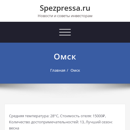
Перейти
Spezpressa.ru
к
содержимому
Новости и советы инвесторам
Toggle
navigation
Омск
Главная
Омск
Средняя температура: 28°C, Стоимость отеля: 15000₽,
Количество достопримечательностей: 13, Лучший сезон:
весна