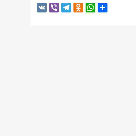
VK
Viber
Telegram
Odnoklassn
WhatsA
Отпр