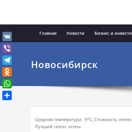
Перейти
к
содержимому
Главная
Новости
Бизнес и инвест
VK
Viber
Новосибирск
Telegram
Odnoklassniki
WhatsApp
Отправить
Средняя температура: -9°C, Стоимость отеля
Лучший сезон: осень