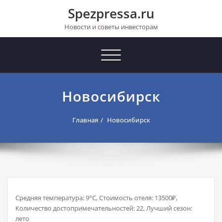
Перейти
Spezpressa.ru
к
содержимому
Новости и советы инвесторам
Toggle
navigation
Новосибирск
Главная
Новосибирск
Средняя температура: 9°C, Стоимость отеля: 13500₽,
Количество достопримечательностей: 22, Лучший сезон:
лето