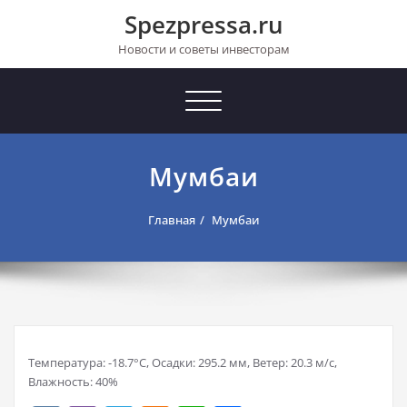
Перейти
Spezpressa.ru
к
содержимому
Новости и советы инвесторам
Toggle
navigation
Мумбаи
Главная
Мумбаи
Температура: -18.7°C, Осадки: 295.2 мм, Ветер: 20.3 м/с,
Влажность: 40%