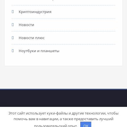
Криптоиндустрия
Новости
Новости плюс
Ноутбуки и планшеты
Этот сайт использует куки-файлы и другие технологии, чтобы
помочь вам в навигации, а также предоставить лучший
Proudly powered by
WordPress
| Theme:
Stacy
by SpiceThemes
пользовательский опыт.
OK