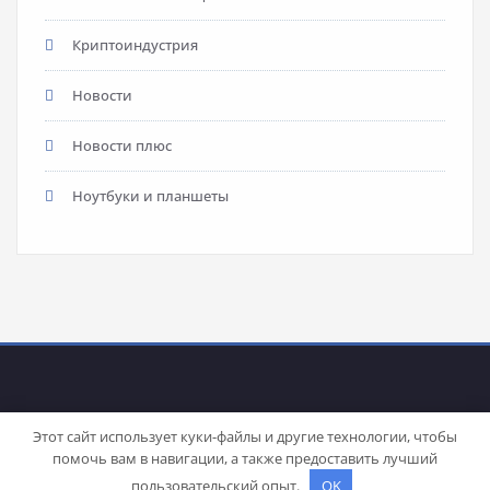
Криптоиндустрия
Новости
Новости плюс
Ноутбуки и планшеты
Этот сайт использует куки-файлы и другие технологии, чтобы
помочь вам в навигации, а также предоставить лучший
Proudly powered by
WordPress
| Theme:
Stacy
by SpiceThemes
пользовательский опыт.
OK