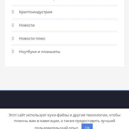
Криптоиндустрия
Новости
Новости плюс
Ноутбуки и планшеты
Этот сайт использует куки-файлы и другие технологии, чтобы
помочь вам в навигации, а также предоставить лучший
Proudly powered by
WordPress
| Theme:
Stacy
by SpiceThemes
пользовательский опыт.
OK