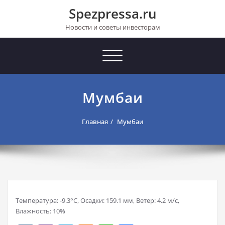
Перейти
Spezpressa.ru
к
содержимому
Новости и советы инвесторам
Toggle
navigation
Мумбаи
Главная
Мумбаи
Температура: -9.3°C, Осадки: 159.1 мм, Ветер: 4.2 м/с,
Влажность: 10%