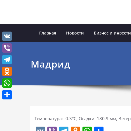
Перейти
к
содержимому
Главная
Новости
Бизнес и инвест
VK
Viber
Мадрид
Telegram
Odnoklassniki
WhatsApp
Отправить
Температура: -0.3°C, Осадки: 180.9 мм, Ветер