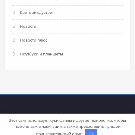
Криптоиндустрия
Новости
Новости плюс
Ноутбуки и планшеты
Этот сайт использует куки-файлы и другие технологии, чтобы
помочь вам в навигации, а также предоставить лучший
Proudly powered by
WordPress
| Theme:
Stacy
by SpiceThemes
пользовательский опыт.
OK