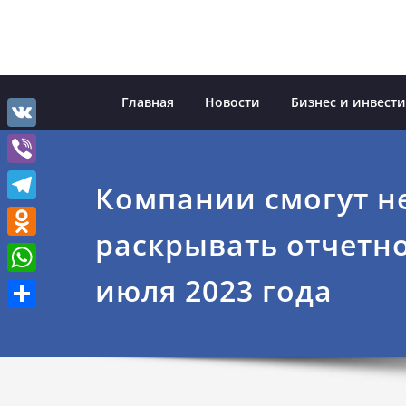
Перейти
к
содержимому
Главная
Новости
Бизнес и инвест
VK
Viber
Компании смогут н
Telegram
раскрывать отчетно
Odnoklassniki
июля 2023 года
WhatsApp
Отправить