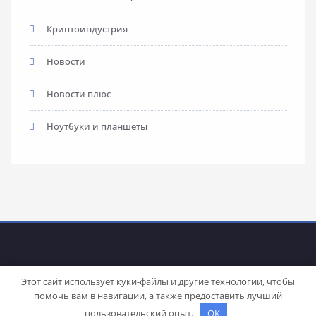
Криптоиндустрия
Новости
Новости плюс
Ноутбуки и планшеты
Этот сайт использует куки-файлы и другие технологии, чтобы
помочь вам в навигации, а также предоставить лучший
Proudly powered by
WordPress
| Theme:
Stacy
by SpiceThemes
пользовательский опыт.
OK