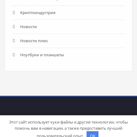
Криптоиндустрия
Новости
Новости плюс
Ноутбуки и планшеты
Этот сайт использует куки-файлы и другие технологии, чтобы
помочь вам в навигации, а также предоставить лучший
Proudly powered by
WordPress
| Theme:
Stacy
by SpiceThemes
пользовательский опыт.
OK