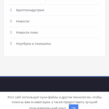
Криптоиндустрия
Новости
Новости плюс
Ноутбуки и планшеты
Этот сайт использует куки-файлы и другие технологии, чтобы
помочь вам в навигации, а также предоставить лучший
Proudly powered by
WordPress
| Theme:
Stacy
by SpiceThemes
пользовательский опыт.
OK