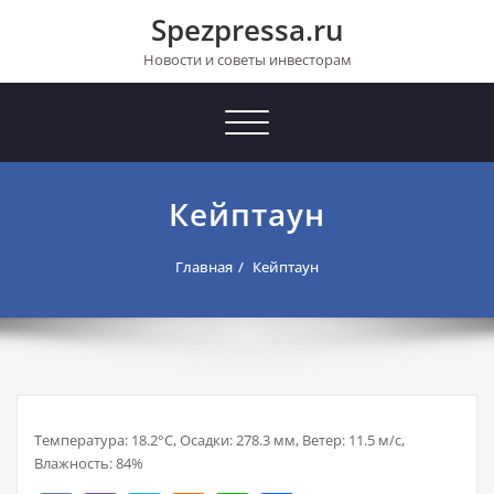
Перейти
Spezpressa.ru
к
содержимому
Новости и советы инвесторам
Toggle
navigation
Кейптаун
Главная
Кейптаун
Температура: 18.2°C, Осадки: 278.3 мм, Ветер: 11.5 м/с,
Влажность: 84%