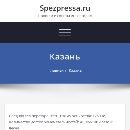
Перейти
Spezpressa.ru
к
содержимому
Новости и советы инвесторам
Toggle
navigation
Казань
Главная
Казань
Средняя температура: 15°C, Стоимость отеля: 12500₽,
Количество достопримечательностей: 41, Лучший сезон:
весна