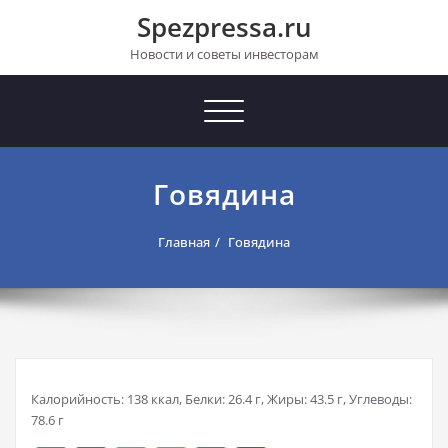
Перейти
Spezpressa.ru
к
содержимому
Новости и советы инвесторам
Toggle
navigation
Говядина
Главная
Говядина
Калорийность: 138 ккал, Белки: 26.4 г, Жиры: 43.5 г, Углеводы:
78.6 г