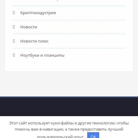
Криптоиндустрия
Новости
Новости плюс
Ноутбуки и планшеты
Этот сайт использует куки-файлы и другие технологии, чтобы
помочь вам в навигации, а также предоставить лучший
Proudly powered by
WordPress
| Theme:
Stacy
by SpiceThemes
пользовательский опыт.
OK