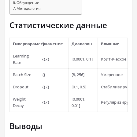
Обсуждение
Методология
Статистические данные
Гиперпараметр
Значение
Диапазон
Влияние
Learning
{}.{}
[0.0001, 0.1]
Критическое
Rate
Batch Size
{}
[8, 256]
Умеренное
Dropout
{}.{}
[0.1, 0.5]
Стабилизирующе
Weight
[0.0001,
{}.{}
Регуляризирующ
Decay
0.01]
Выводы