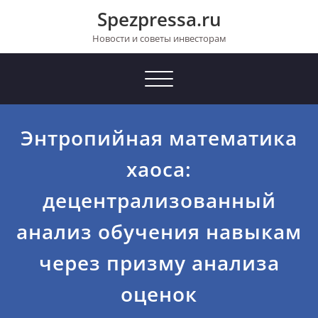
Перейти
Spezpressa.ru
к
содержимому
Новости и советы инвесторам
Toggle
navigation
Энтропийная математика
хаоса:
децентрализованный
анализ обучения навыкам
через призму анализа
оценок