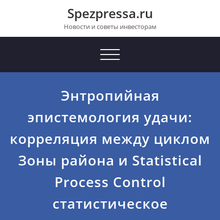
Перейти
Spezpressa.ru
к
содержимому
Новости и советы инвесторам
Toggle
navigation
Энтропийная
эпистемология удачи:
корреляция между циклом
Зоны района и Statistical
Process Control
статистическое