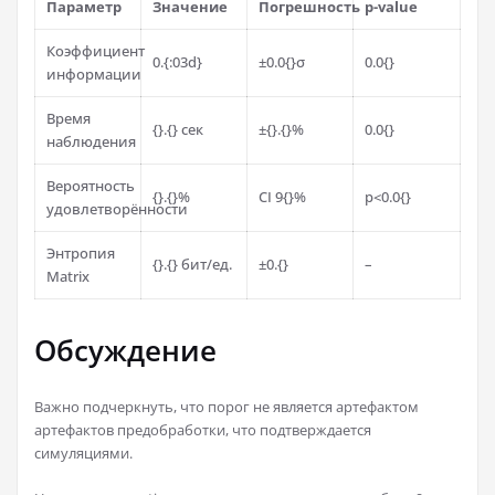
Параметр
Значение
Погрешность
p-value
Коэффициент
0.{:03d}
±0.0{}σ
0.0{}
информации
Время
{}.{} сек
±{}.{}%
0.0{}
наблюдения
Вероятность
{}.{}%
CI 9{}%
p<0.0{}
удовлетворённости
Энтропия
{}.{} бит/ед.
±0.{}
–
Matrix
Обсуждение
Важно подчеркнуть, что порог не является артефактом
артефактов предобработки, что подтверждается
симуляциями.