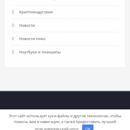
Криптоиндустрия
Новости
Новости плюс
Ноутбуки и планшеты
Этот сайт использует куки-файлы и другие технологии, чтобы
помочь вам в навигации, а также предоставить лучший
Proudly powered by
WordPress
| Theme:
Stacy
by SpiceThemes
пользовательский опыт.
OK