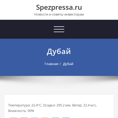
Перейти
Spezpressa.ru
к
содержимому
Новости и советы инвесторам
Toggle
navigation
Дубай
Главная
Дубай
Температура: 22.4°C, Осадки: 295.2 мм, Ветер: 22.4 м/с,
Влажность: 90%