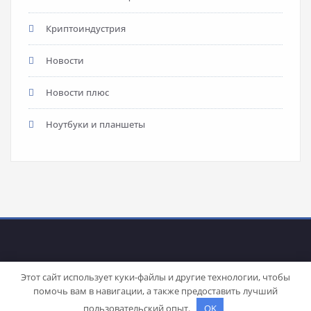
Криптоиндустрия
Новости
Новости плюс
Ноутбуки и планшеты
Этот сайт использует куки-файлы и другие технологии, чтобы
помочь вам в навигации, а также предоставить лучший
Proudly powered by
WordPress
| Theme:
Stacy
by SpiceThemes
пользовательский опыт.
OK