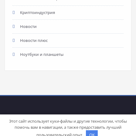
Криптоиндустрия
Новости
Новости плюс
Ноутбуки и планшеты
Этот сайт использует куки-файлы и другие технологии, чтобы
помочь вам в навигации, а также предоставить лучший
Proudly powered by
WordPress
| Theme:
Stacy
by SpiceThemes
пользовательский опыт.
OK