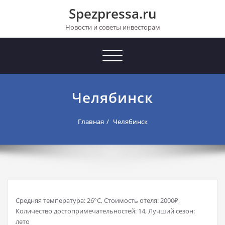
Перейти
Spezpressa.ru
к
содержимому
Новости и советы инвесторам
Toggle
navigation
Челябинск
Главная
Челябинск
Средняя температура: 26°C, Стоимость отеля: 2000₽,
Количество достопримечательностей: 14, Лучший сезон:
лето