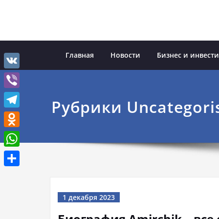
Перейти
к
содержимому
Главная
Новости
Бизнес и инвест
VK
Viber
Рубрики Uncategori
Telegram
Odnoklassniki
WhatsApp
Отправить
1 декабря 2023
Биография Amirchik – все 