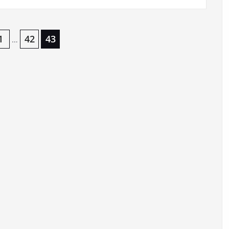
1
42
43
…