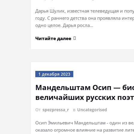
Дарья Шулик, известная телеведущая и попу
году. С раннего детства она проявляла инте
одно целое. Дарья росла…
Читайте далее
1 декабря 2023
Мандельштам Осип — био
величайших русских поэт
От
spezpressa_r
в
Uncategorised
Осип Эмильевич Мандельштам - один из вел
оказало огромное влияние на развитие лите