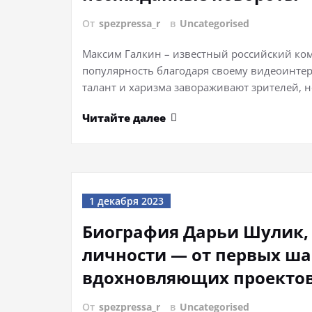
От
spezpressa_r
в
Uncategorised
Максим Галкин – известный российский ко
популярность благодаря своему видеоинтер
талант и харизма завораживают зрителей, но
Читайте далее
1 декабря 2023
Биография Дарьи Шулик,
личности — от первых ша
вдохновляющих проектов
От
spezpressa_r
в
Uncategorised