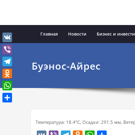
Перейти
к
содержимому
Главная
Новости
Бизнес и инвест
VK
Viber
Буэнос-Айрес
Telegram
Odnoklassniki
WhatsApp
Отправить
Температура: 18.4°C, Осадки: 291.5 мм, Ветер