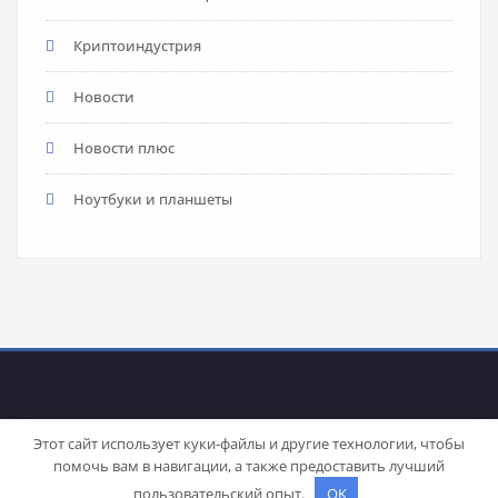
Криптоиндустрия
Новости
Новости плюс
Ноутбуки и планшеты
Этот сайт использует куки-файлы и другие технологии, чтобы
помочь вам в навигации, а также предоставить лучший
Proudly powered by
WordPress
| Theme:
Stacy
by SpiceThemes
пользовательский опыт.
OK